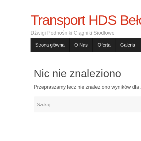
Transport HDS Beł
Dźwigi Podnośniki Ciągniki Siodłowe
Strona główna
O Nas
Oferta
Galeria
Nic nie znaleziono
Przepraszamy lecz nie znaleziono wyników dl