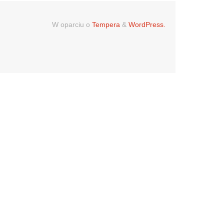
W oparciu o
Tempera
&
WordPress.